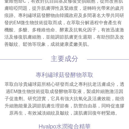
量維他命C，有效對抗自由基及修復受損細胞，從而改善肌
膚暗啞問題，提升肌膚彈性及緊緻度，逆轉時光帶來的歲月
痕跡。專利繡球菇發酵物由韓國政府及多間著名大學共同研
發的EM微生物技術提取而成，在萃取分解過程中會產生有
機酸、多醣、多種維他命、酵素及抗氧化因子，有效迅速激
活及修復肌膚細胞，並能調節肌膚更生週期，有助預防及改
善皺紋、鬆弛等現象，成就健康柔嫩美肌。
主要成分
專利繡球菇發酵物萃取
萃取自珍貴繡球菇所精心研發而成之專利抗老活膚成分，透
過EM微生物技術提取成發酵物萃取液，製成幹細胞激活因
子促進劑。研究證實，它具有強大抗氧化及活膚效能，能倍
升細胞能量及調節肌膚生理節奏，防禦自由基，同時促進膠
原再生，有效減淡細紋及皺紋，讓肌膚回復年輕緊緻。
Hyalpo水潤複合精華