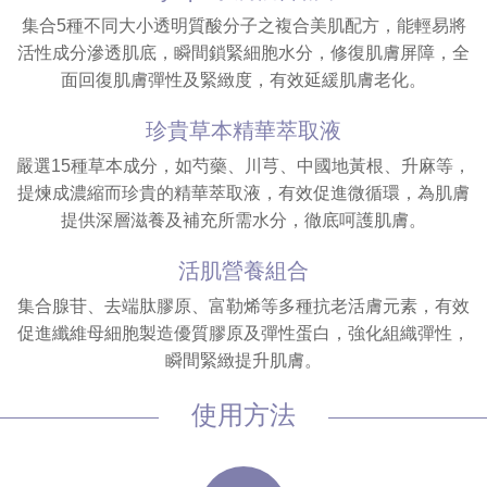
集合5種不同大小透明質酸分子之複合美肌配方，能輕易將
活性成分滲透肌底，瞬間鎖緊細胞水分，修復肌膚屏障，全
面回復肌膚彈性及緊緻度，有效延緩肌膚老化。
珍貴草本精華萃取液
嚴選15種草本成分，如芍藥、川芎、中國地黃根、升麻等，
提煉成濃縮而珍貴的精華萃取液，有效促進微循環，為肌膚
提供深層滋養及補充所需水分，徹底呵護肌膚。
活肌營養組合
集合腺苷、去端肽膠原、富勒烯等多種抗老活膚元素，有效
促進纖維母細胞製造優質膠原及彈性蛋白，強化組織彈性，
瞬間緊緻提升肌膚。
使用方法