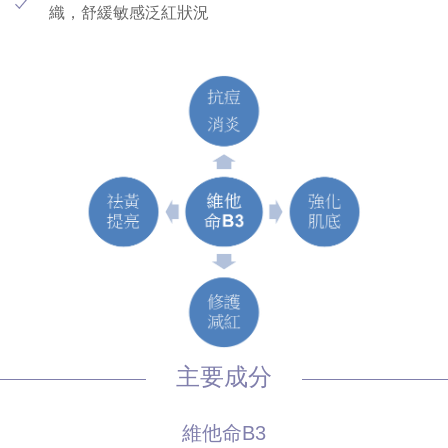
織，舒緩敏感泛紅狀況
主要成分
維他命B3