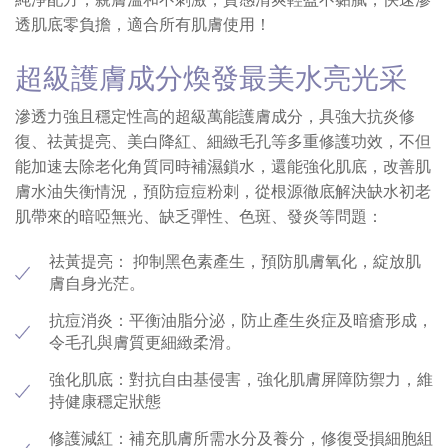
透肌底零負擔，適合所有肌膚使用！
超級護膚成分煥發最美水亮光采
滲透力強且穩定性高的超級萬能護膚成分，具強大抗炎修
復、祛黃提亮、美白降紅、細緻毛孔等多重修護功效，不但
能加速去除老化角質同時補濕鎖水，還能強化肌底，改善肌
膚水油失衡情況，預防痘痘粉刺，從根源徹底解決缺水初老
肌帶來的暗啞無光、缺乏彈性、色斑、發炎等問題：
祛黃提亮： 抑制黑色素產生，預防肌膚氧化，綻放肌
膚自身光茫。
抗痘消炎：平衡油脂分泌，防止產生炎症及暗瘡形成，
令毛孔與膚質更細緻柔滑。
強化肌底：對抗自由基侵害，強化肌膚屏障防禦力，維
持健康穩定狀態
修護減紅：補充肌膚所需水分及養分，修復受損細胞組