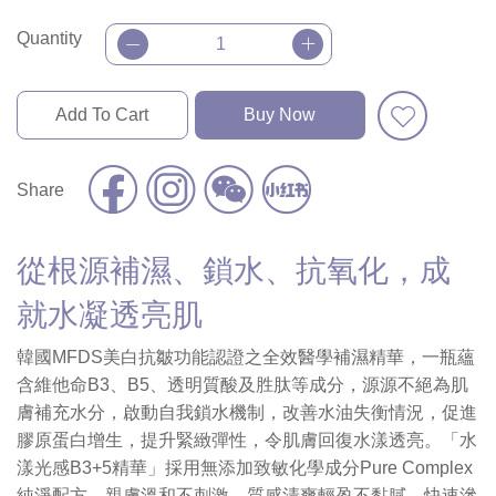
Quantity
Add To Cart
Buy Now
Share
從根源補濕、鎖水、抗氧化，成
就水凝透亮肌
韓國MFDS美白抗皺功能認證之全效醫學補濕精華，一瓶蘊
含維他命B3、B5、透明質酸及胜肽等成分，源源不絕為肌
膚補充水分，啟動自我鎖水機制，改善水油失衡情況，促進
膠原蛋白增生，提升緊緻彈性，令肌膚回復水漾透亮。「水
漾光感B3+5精華」採用無添加致敏化學成分Pure Complex
純淨配方，親膚溫和不刺激，質感清爽輕盈不黏膩，快速滲