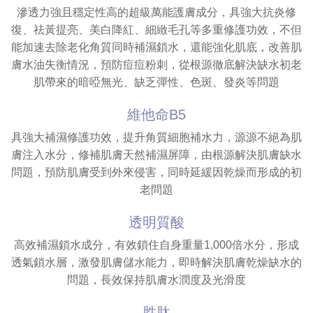
滲透力強且穩定性高的超級萬能護膚成分，具強大抗炎修
復、祛黃提亮、美白降紅、細緻毛孔等多重修護功效，不但
能加速去除老化角質同時補濕鎖水，還能強化肌底，改善肌
膚水油失衡情況，預防痘痘粉刺，從根源徹底解決缺水初老
肌帶來的暗啞無光、缺乏彈性、色斑、發炎等問題
維他命B5
具強大補濕修護功效，提升角質細胞補水力，源源不絕為肌
膚注入水分，修補肌膚天然補濕屏障，由根源解決肌膚缺水
問題，預防肌膚受到外來侵害，同時延緩因乾燥而形成的初
老問題
透明質酸
高效補濕鎖水成分，有效鎖住自身重量1,000倍水分，形成
透氣鎖水層，激發肌膚儲水能力，即時解決肌膚乾燥缺水的
問題，長效保持肌膚水潤度及光滑度
胜肽