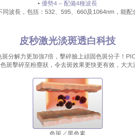
•
優勢4 – 配備4種波長
同波長，包括：532、595、660及1064nm，能
皮秒激光淡斑透白科技
色斑分解力更加強7倍，擊碎臉上頑固色斑分子！
P
淺色斑擊碎至粉塵狀，令去斑效果更快更有效，
大大
色斑／黑色素