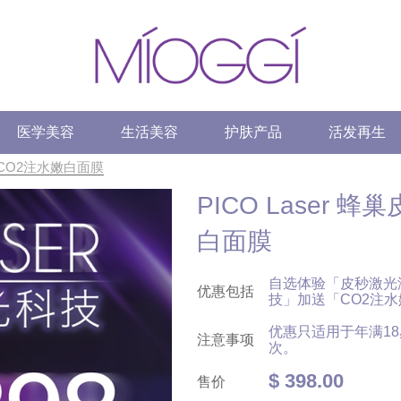
医学美容
生活美容
护肤产品
活发再生
 送CO2注水嫩白面膜
PICO Laser 
白面膜
自选体验「皮秒激光
优惠包括
技」加送「CO2注
优惠只适用于年满1
注意事项
次。
$ 398.00
售价