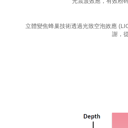
光震波效應，有效粉
立體變焦蜂巢技術透過光致空泡效應 (L
謝，