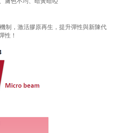
、膚色不均、暗黃暗啞
修復機制，激活膠原再生，提升彈性與新陳代
彈性！