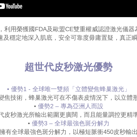
光科技，利用榮獲國FDA及歐盟CE雙重權威認證激光
001秒)極速及穩定地深入肌底，安全可靠度毋庸置疑，
超世代皮秒激光優勢
• 優勢1 - 全球唯一雙頻「立體變焦蜂巢激光」
變焦技術，蜂巢激光可在不傷表皮情況下，以立體
•
優勢2 – 專為亞洲人而設
代皮秒激光所輸出範圍更廣闊，而且能量調控更精
•
優勢3 – 全球最強色斑分解力
擁有全球最強色斑分解力，以極短脈衝450皮秒輸