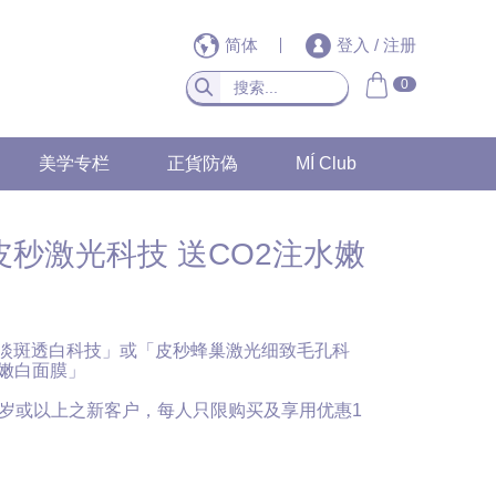
简体
登入
/
注册
0
美学专栏
正貨防偽
MÍ Club
蜂巢皮秒激光科技 送CO2注水嫩
淡斑透白科技」或「皮秒蜂巢激光细致毛孔科
水嫩白面膜」
8岁或以上之新客户，每人只限购买及享用优惠1