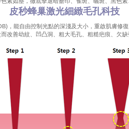
碎色素如塵，
徹底擊退暗瘡印、雀斑、曬斑、黑色素
皮秒蜂巢激光細緻毛孔科技
IOB)，能自由控制光點的深淺及大小，重啟肌膚
從而改善幼紋、凹凸洞、粗大毛孔、粗糙疤痕、欠缺