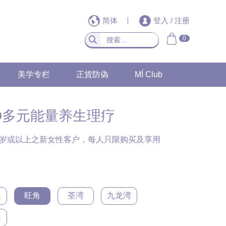
简体
登入
/
注册
0
美学专栏
正貨防偽
MÍ Club
D多元能量养生理疗
8岁或以上之新女性客户，每人只限购买及享用
咀
旺角
荃湾
九龙湾
山