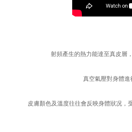
射頻產生的熱力能達至真皮層
真空氣壓對身體進
皮膚顏色及溫度往往會反映身體狀况，受