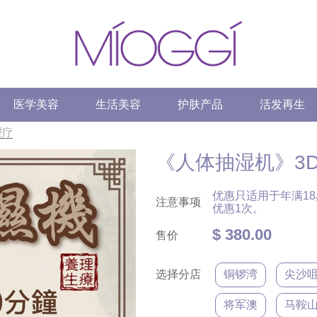
医学美容
生活美容
护肤产品
活发再生
理疗
《人体抽湿机》3
优惠只适用于年满1
注意事项
优惠1次。
$ 380.00
售价
选择分店
铜锣湾
尖沙
将军澳
马鞍