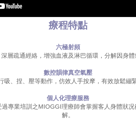
療程特點
六極射頻
，深層疏通經絡，增強血液及淋巴循環，分解因身體
數控韻律真空氣壓
行吸、捏、壓等動作，仿效人手按摩，有效放鬆繃
個人化理療服務
過專業培訓之MIOGGI理療師會掌握客人身體狀
解。