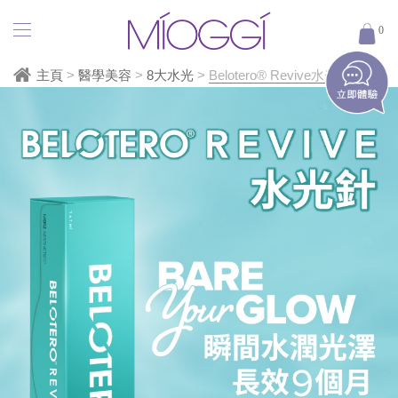
Belotero
0
Revive
水
主頁
>
醫學美容
>
8大水光​
>
Belotero® Revive水光針
光
針
|
保
濕
針
|
深
層