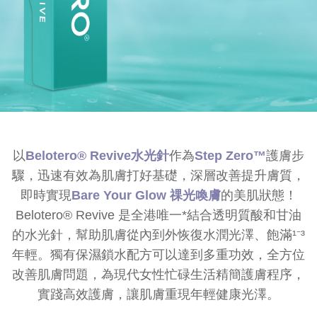
保
濕
|
改
善
以
Belotero® Revive水光針
作為
Step Zero™
護膚步
敏
驟，迅速有效為肌膚打好基礎，深層改善提升膚質，
感
即時實現
Bare Your Glow 祼光喚膚
的美肌狀態！
泛
Belotero® Revive 是全港唯一*結合透明質酸和甘油
的水光針，幫助肌膚從內到外恢復水潤光澤、飽滿¹⁻³
紅
年輕。獨有保濕鎖水配方可以達到多重功效，全方位
|
改善肌膚問題，為現代女性忙碌生活精簡護膚程序，
實踐高效護膚，讓肌膚重現年輕健康光澤。
MÍOGGÍ