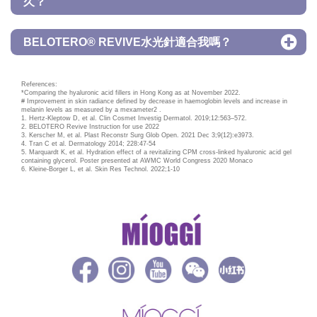
久？
BELOTERO® REVIVE水光針適合我嗎？
References:
*Comparing the hyaluronic acid fillers in Hong Kong as at November 2022.
# Improvement in skin radiance defined by decrease in haemoglobin levels and increase in
melanin levels as measured by a mexameter2 .
1. Hertz-Kleptow D, et al. Clin Cosmet Investig Dermatol. 2019;12:563–572.
2. BELOTERO Revive Instruction for use 2022
3. Kerscher M, et al. Plast Reconstr Surg Glob Open. 2021 Dec 3;9(12):e3973.
4. Tran C et al. Dermatology 2014; 228:47-54
5. Marquardt K, et al. Hydration effect of a revitalizing CPM cross-linked hyaluronic acid gel
containing glycerol. Poster presented at AWMC World Congress 2020 Monaco
6. Kleine-Borger L, et al. Skin Res Technol. 2022;1-10