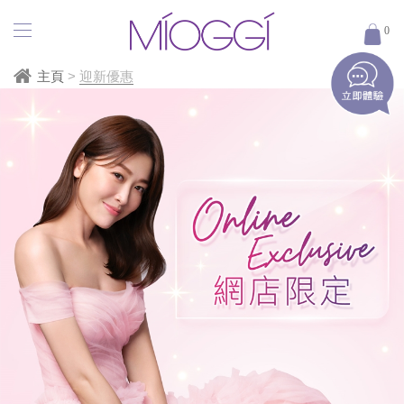
迎
0
新
優
主頁
>
迎新優惠
惠