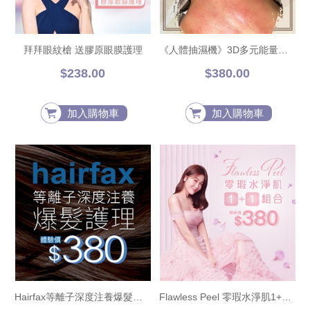
拜拜眼紋槍 送膠原眼膜護理
《人體抽濕機》3D多元能量養生理療
$238.00
$380.00
加入購物車
加入購物車
Hairfax等離子深度注養爆髮護理
Flawless Peel 零瑕水淨肌1+1組合 送金箔活炭雙效修復面膜