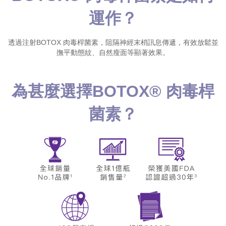
運作？
透過注射BOTOX 肉毒桿菌素，阻隔神經末梢訊息傳遞，有效放鬆並
撫平動態紋、自然瘦面等顯著效果。
為甚麼選擇BOTOX® 肉毒桿
菌素？