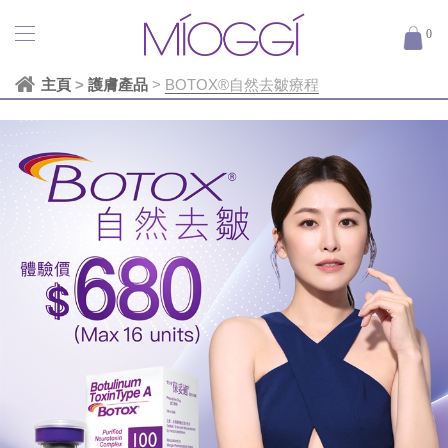
0
主頁
>
護膚產品
>
BOTOX®自然去皺療程