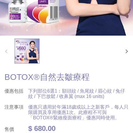
BOTOX®自然去皺療程
優惠包括
下列部位6選1︰額頭紋 / 魚尾紋 / 眉心紋 / 兔仔
紋 / 下巴放鬆 / 收鼻翼 (max 16 units)
注意事項
優惠只適用於年滿18歲或以上之新客戶，每人只
限購買及享用優惠1次。此療程不可與
「BOTOX®緊緻瘦面療程」優惠同時使用。
$ 680.00
售價