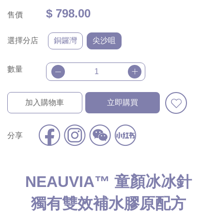
$ 798.00
售價
選擇分店
銅鑼灣
尖沙咀
數量
加入購物車
立即購買
分享
NEAUVIA™ 童顏冰冰針
獨有雙效補水膠原配方