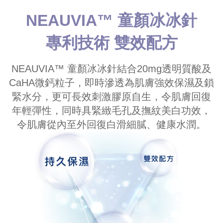
NEAUVIA™ 童顏冰冰針
專利技術 雙效配方
NEAUVIA™ 童顏冰冰針結合20mg透明質酸及
CaHA微鈣粒子，即時滲透為肌膚強效保濕及鎖
緊水分，更可長效刺激膠原自生，令肌膚回復
年輕彈性，同時具緊緻毛孔及撫紋美白功效，
令肌膚從內至外回復白滑細膩、健康水潤。