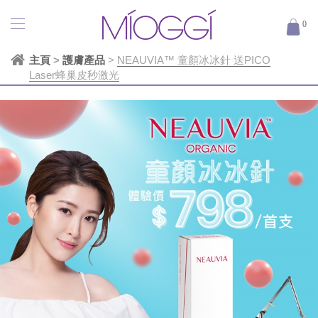
0
主頁
>
護膚產品
>
NEAUVIA™ 童顏冰冰針 送PICO
Laser蜂巢皮秒激光