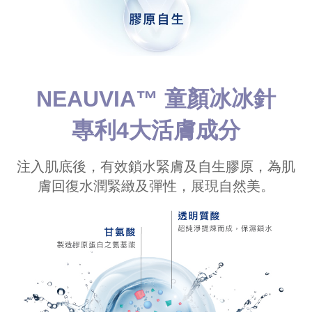
NEAUVIA™ 童顏冰冰針
專利4大活膚成分
注入肌底後，有效鎖水緊膚及自生膠原，為肌
膚回復水潤緊緻及彈性，展現自然美。